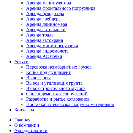
Аренда манипулятора
Аренда фронтального погрузчика
Аренда бульдозера
Аренда грейдера
Аренда длинномера
Аренда автовышки
Аренда трала
Аренда автокрана
Аренда мини-погрузчика
Аренда гидромолота
Аренда АС бочки
Услуги
Перевозка негабаритных грузов
Копка под фундамент
Вывоз снега
Вывоз и утилизация грунта
Вывоз строительного мусора
Снос и демонтаж сооружений
Разработка и рытье котлованов
Поставка и перевозка сыпучих материалов
Контакты
Главная
О компании
Аренда техники