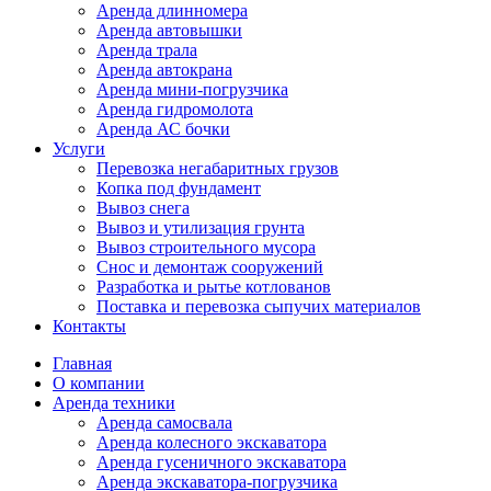
Аренда длинномера
Аренда автовышки
Аренда трала
Аренда автокрана
Аренда мини-погрузчика
Аренда гидромолота
Аренда АС бочки
Услуги
Перевозка негабаритных грузов
Копка под фундамент
Вывоз снега
Вывоз и утилизация грунта
Вывоз строительного мусора
Снос и демонтаж сооружений
Разработка и рытье котлованов
Поставка и перевозка сыпучих материалов
Контакты
Главная
О компании
Аренда техники
Аренда самосвала
Аренда колесного экскаватора
Аренда гусеничного экскаватора
Аренда экскаватора-погрузчика