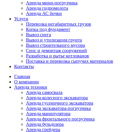
Аренда мини-погрузчика
Аренда гидромолота
Аренда АС бочки
Услуги
Перевозка негабаритных грузов
Копка под фундамент
Вывоз снега
Вывоз и утилизация грунта
Вывоз строительного мусора
Снос и демонтаж сооружений
Разработка и рытье котлованов
Поставка и перевозка сыпучих материалов
Контакты
Главная
О компании
Аренда техники
Аренда самосвала
Аренда колесного экскаватора
Аренда гусеничного экскаватора
Аренда экскаватора-погрузчика
Аренда манипулятора
Аренда фронтального погрузчика
Аренда бульдозера
Аренда грейдера