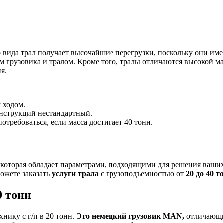
 вида трал получает высочайшие перегрузки, поскольку они им
м грузовика и тралом. Кроме того, тралы отличаются высокой 
я.
 ходом.
онструкций нестандартный.
требоваться, если масса достигает 40 тонн.
и
 которая обладает параметрами, подходящими для решения ваших
ожете заказать
услуги трала
с грузоподъемностью от
20 до 40 т
0 тонн
нику с г/п в 20 тонн.
Это немецкий грузовик
MAN
,
отличающи