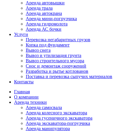
Аренда автовышки
Аренда трала
Аренда автокрана
Аренда мини-погрузчика
Аренда гидромолота
Аренда АС бочки
Услуги
Перевозка негабаритных грузов
Копка под фундамент
Вывоз снега
Вывоз и утилизация грунта
Вывоз строительного мусора
Снос и демонтаж сооружений
Разработка и рытье котлованов
Поставка и перевозка сыпучих материалов
Контакты
Главная
О компании
Аренда техники
Аренда самосвала
Аренда колесного экскаватора
Аренда гусеничного экскаватора
Аренда экскаватора-погрузчика
Аренда манипулятора