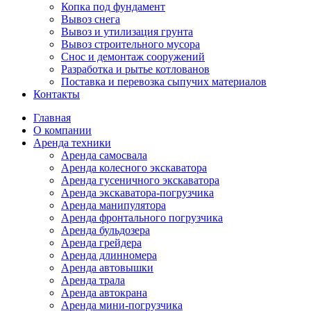
Копка под фундамент
Вывоз снега
Вывоз и утилизация грунта
Вывоз строительного мусора
Снос и демонтаж сооружений
Разработка и рытье котлованов
Поставка и перевозка сыпучих материалов
Контакты
Главная
О компании
Аренда техники
Аренда самосвала
Аренда колесного экскаватора
Аренда гусеничного экскаватора
Аренда экскаватора-погрузчика
Аренда манипулятора
Аренда фронтального погрузчика
Аренда бульдозера
Аренда грейдера
Аренда длинномера
Аренда автовышки
Аренда трала
Аренда автокрана
Аренда мини-погрузчика