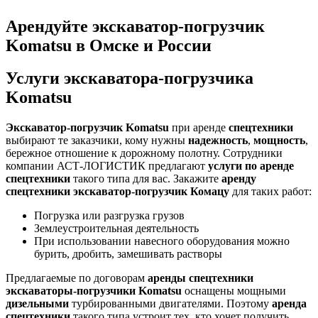
Арендуйте
экскаватор-погрузчик
Komatsu в Омске и России
Услуги
экскаватора-погрузчика
Komatsu
Экскаватор-погрузчик Komatsu
при аренде
спецтехники
выбирают те заказчики, кому нужны
надежность
,
мощность
,
бережное отношение к дорожному полотну. Сотрудники
компании АСТ-ЛОГИСТИК предлагают
услуги по аренде
спецтехники
такого типа для вас. Закажите
аренду
спецтехники экскаватор-погрузчик Комацу
для таких работ:
Погрузка или разгрузка грузов
Землеустроительная деятельность
При использовании навесного оборудования можно
бурить, дробить, замешивать растворы
Предлагаемые по договорам
аренды спецтехники
экскаваторы-погрузчики Komatsu
оснащены мощными
дизельными
турбированными двигателями. Поэтому
аренда
спецтехники
такого типа устроит тех, кто хочет получить