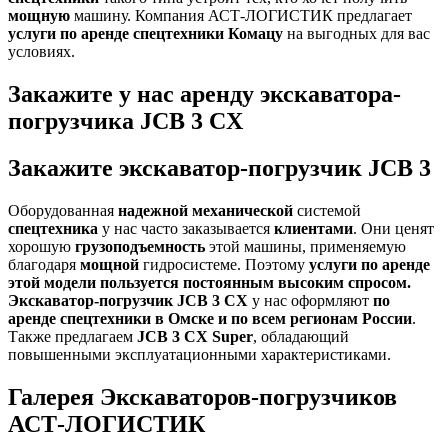
мощную
машину. Компания АСТ-ЛОГИСТИК предлагает
услуги по аренде спецтехники Комацу
на выгодных для вас
условиях.
Закажите у нас аренду
экскаватора-
погрузчика
JCB 3 CX
Закажите
экскаватор-погрузчик
JCB 3
Оборудованная
надежной механической
системой
спецтехника
у нас часто заказывается
клиентами
. Они ценят
хорошую
грузоподъемность
этой машины, применяемую
благодаря
мощной
гидросистеме. Поэтому
услуги по аренде
этой модели пользуется постоянным высоким спросом.
Экскаватор-погрузчик JCB 3 CX
у нас оформляют
по
аренде спецтехники в Омске и по всем регионам России
.
Также предлагаем
JCB 3 CX Super
, обладающий
повышенными эксплуатационными характеристиками.
Галерея
Экскаваторов-погрузчиков
АСТ-ЛОГИСТИК