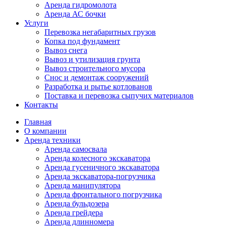
Аренда гидромолота
Аренда АС бочки
Услуги
Перевозка негабаритных грузов
Копка под фундамент
Вывоз снега
Вывоз и утилизация грунта
Вывоз строительного мусора
Снос и демонтаж сооружений
Разработка и рытье котлованов
Поставка и перевозка сыпучих материалов
Контакты
Главная
О компании
Аренда техники
Аренда самосвала
Аренда колесного экскаватора
Аренда гусеничного экскаватора
Аренда экскаватора-погрузчика
Аренда манипулятора
Аренда фронтального погрузчика
Аренда бульдозера
Аренда грейдера
Аренда длинномера